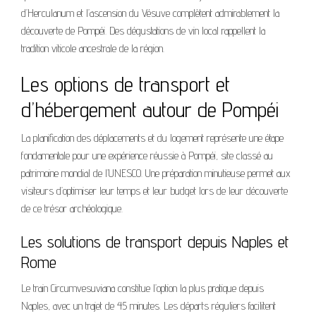
d’Herculanum et l’ascension du Vésuve complètent admirablement la
découverte de Pompéi. Des dégustations de vin local rappellent la
tradition viticole ancestrale de la région.
Les options de transport et
d’hébergement autour de Pompéi
La planification des déplacements et du logement représente une étape
fondamentale pour une expérience réussie à Pompéi, site classé au
patrimoine mondial de l’UNESCO. Une préparation minutieuse permet aux
visiteurs d’optimiser leur temps et leur budget lors de leur découverte
de ce trésor archéologique.
Les solutions de transport depuis Naples et
Rome
Le train Circumvesuviana constitue l’option la plus pratique depuis
Naples, avec un trajet de 45 minutes. Les départs réguliers facilitent