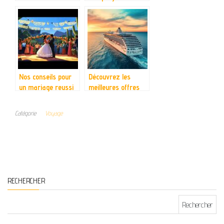
investir pour un
debarquement :
sejour inoubliable
L’itineraire parfait
entre histoire et
memoire
Nos conseils pour
Découvrez les
un mariage reussi
meilleures offres
au Mexique entre
de croisières à
cactus et tequila a
travers le monde
Catégorie
Voyage
San Miguel de
Allende
RECHERCHER
Rechercher :