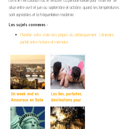
comme Herculanum ou le Vésuve. La période idéale pour réserver se
situe entre avril et juin ou septembre et octobre, quand les températures
sont agréables et la fréquentation modérée.
Les sujets connexes :
Planifier votre visite des plages du débarquement : L’itinéraire
parfait entre histoire et mémoire
Un week end en
Les îles, parfaites
Amoureux en Italie
destinations pour
un voyage en
amoureux