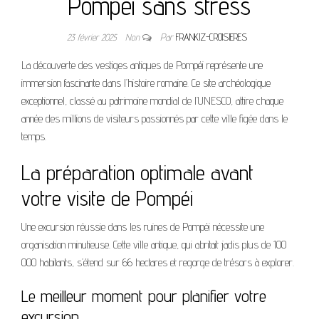
Pompéi sans stress
23 février 2025
Non
Par
FRANKIZ-CROISIERES
La découverte des vestiges antiques de Pompéi représente une
immersion fascinante dans l’histoire romaine. Ce site archéologique
exceptionnel, classé au patrimoine mondial de l’UNESCO, attire chaque
année des millions de visiteurs passionnés par cette ville figée dans le
temps.
La préparation optimale avant
votre visite de Pompéi
Une excursion réussie dans les ruines de Pompéi nécessite une
organisation minutieuse. Cette ville antique, qui abritait jadis plus de 100
000 habitants, s’étend sur 66 hectares et regorge de trésors à explorer.
Le meilleur moment pour planifier votre
excursion