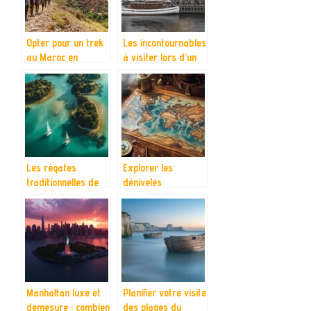
Opter pour un trek
Les incontournables
au Maroc en
à visiter lors d’un
compagnie d’un
séjour à
guide local
Copenhague
expérimenté
Les régates
Explorer les
traditionnelles de
dénivelés
Bay of Islands à
terrestres avec les
Paihia : le paradis
cartes du monde
de Nouvelle-
détaillées : du
Zélande
Everest aux fosses
océaniques
Manhattan luxe et
Planifier votre visite
demesure : combien
des plages du