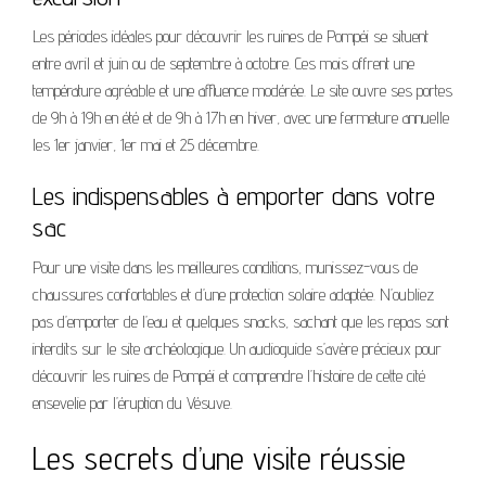
Les périodes idéales pour découvrir les ruines de Pompéi se situent
entre avril et juin ou de septembre à octobre. Ces mois offrent une
température agréable et une affluence modérée. Le site ouvre ses portes
de 9h à 19h en été et de 9h à 17h en hiver, avec une fermeture annuelle
les 1er janvier, 1er mai et 25 décembre.
Les indispensables à emporter dans votre
sac
Pour une visite dans les meilleures conditions, munissez-vous de
chaussures confortables et d’une protection solaire adaptée. N’oubliez
pas d’emporter de l’eau et quelques snacks, sachant que les repas sont
interdits sur le site archéologique. Un audioguide s’avère précieux pour
découvrir les ruines de Pompéi et comprendre l’histoire de cette cité
ensevelie par l’éruption du Vésuve.
Les secrets d’une visite réussie