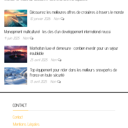
Découvrez les meilleures offres de croisières à travers le monde
10 janvier 2026
Non
Management multiculturel : les cles d’un developpement international reussi
4 juin 2025
Non
Manhattan luxe et demesure : combien investir pour un sejour
inoubliable
25 avril 2025
Non
Top équipement pour rider dans les meilleurs snowparks de
France en toute sécurité
13 avril 2025
Non
CONTACT
Contact
Mentions Légales