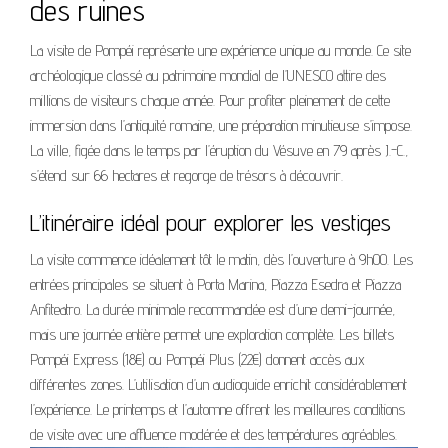
des ruines
La visite de Pompéi représente une expérience unique au monde. Ce site
archéologique classé au patrimoine mondial de l’UNESCO attire des
millions de visiteurs chaque année. Pour profiter pleinement de cette
immersion dans l’antiquité romaine, une préparation minutieuse s’impose.
La ville, figée dans le temps par l’éruption du Vésuve en 79 après J.-C.,
s’étend sur 66 hectares et regorge de trésors à découvrir.
L’itinéraire idéal pour explorer les vestiges
La visite commence idéalement tôt le matin, dès l’ouverture à 9h00. Les
entrées principales se situent à Porta Marina, Piazza Esedra et Piazza
Anfiteatro. La durée minimale recommandée est d’une demi-journée,
mais une journée entière permet une exploration complète. Les billets
Pompéi Express (18€) ou Pompéi Plus (22€) donnent accès aux
différentes zones. L’utilisation d’un audioguide enrichit considérablement
l’expérience. Le printemps et l’automne offrent les meilleures conditions
de visite avec une affluence modérée et des températures agréables.