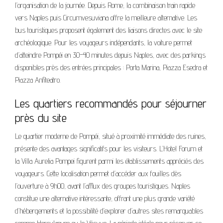
l’organisation de la journée. Depuis Rome, la combinaison train rapide
vers Naples puis Circumvesuviana offre la meilleure alternative. Les
bus touristiques proposent également des liaisons directes avec le site
archéologique. Pour les voyageurs indépendants, la voiture permet
d’atteindre Pompéi en 30-40 minutes depuis Naples, avec des parkings
disponibles près des entrées principales : Porta Marina, Piazza Esedra et
Piazza Anfiteatro.
Les quartiers recommandés pour séjourner
près du site
Le quartier moderne de Pompéi, situé à proximité immédiate des ruines,
présente des avantages significatifs pour les visiteurs. L’Hotel Forum et
la Villa Aurelia Pompei figurent parmi les établissements appréciés des
voyageurs. Cette localisation permet d’accéder aux fouilles dès
l’ouverture à 9h00, avant l’afflux des groupes touristiques. Naples
constitue une alternative intéressante, offrant une plus grande variété
d’hébergements et la possibilité d’explorer d’autres sites remarquables